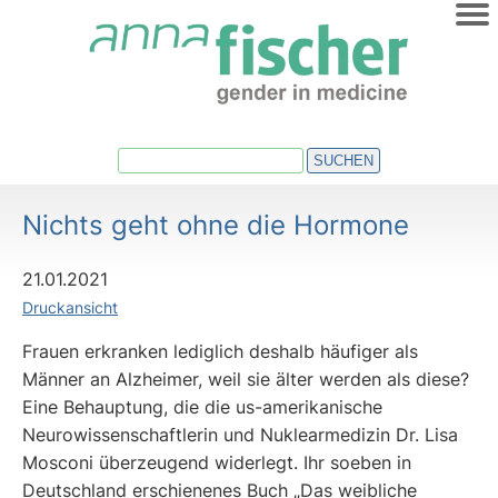
HOME
ÜBER UNS
AKTUELLES
SUCHEN
VERANSTALTUNGEN
Nichts geht ohne die Hormone
TERMINE
NEWSLETTER
21.01.2021
Druckansicht
REGIO-NETZE
Frauen erkranken lediglich deshalb häufiger als
VERÖFFENTLICHUNGEN
Männer an Alzheimer, weil sie älter werden als diese?
Eine Behauptung, die die us-amerikanische
Neurowissenschaftlerin und Nuklearmedizin Dr. Lisa
Mosconi überzeugend widerlegt. Ihr soeben in
Deutschland erschienenes Buch „Das weibliche