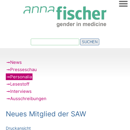
HOME
ÜBER UNS
AKTUELLES
SUCHEN
VERANSTALTUNGEN
TERMINE
News
Presseschau
NEWSLETTER
Personalia
Lesestoff
REGIO-NETZE
Interviews
Ausschreibungen
VERÖFFENTLICHUNGEN
Neues Mitglied der SAW
Druckansicht