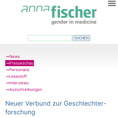
HOME
ÜBER UNS
AKTUELLES
SUCHEN
VERANSTALTUNGEN
TERMINE
News
Presseschau
NEWSLETTER
Personalia
Lesestoff
REGIO-NETZE
Interviews
Ausschreibungen
VERÖFFENTLICHUNGEN
Neuer Verbund zur Geschlechter­
forschung