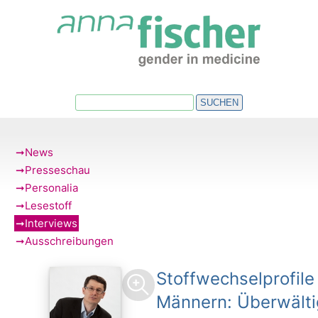
HOME
ÜBER UNS
AKTUELLES
SUCHEN
VERANSTALTUNGEN
TERMINE
News
Presseschau
NEWSLETTER
Personalia
Lesestoff
REGIO-NETZE
Interviews
Ausschreibungen
VERÖFFENTLICHUNGEN
Stoffwechselprofile
Männern: Überwält